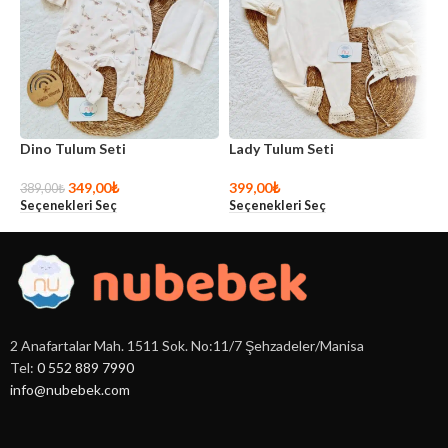
Dino Tulum Seti
Lady Tulum Seti
L
349,00
₺
399,00
₺
8
389,00
₺
Seçenekleri Seç
Seçenekleri Seç
S
2 Anafartalar Mah. 1511 Sok. No:11/7 Şehzadeler/Manisa
Tel:
0 552 889 7990
info@nubebek.com