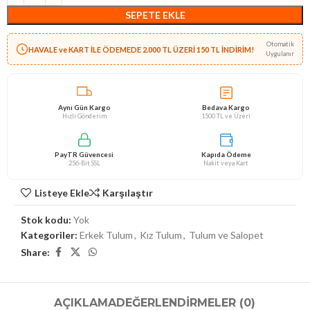
SEPETE EKLE
Otomatik
HAVALE ve KART İLE ÖDEMEDE 2.000 TL ÜZERİ 150 TL İNDİRİM!
Uygulanır
Aynı Gün Kargo
Bedava Kargo
Hızlı Gönderim
1500 TL ve Üzeri
PayTR Güvencesi
Kapıda Ödeme
256-Bit SSL
Nakit veya Kart
Listeye Ekle
Karşılaştır
Stok kodu:
Yok
Kategoriler:
Erkek Tulum
,
Kız Tulum
,
Tulum ve Salopet
Share:
AÇIKLAMA
DEĞERLENDIRMELER (0)