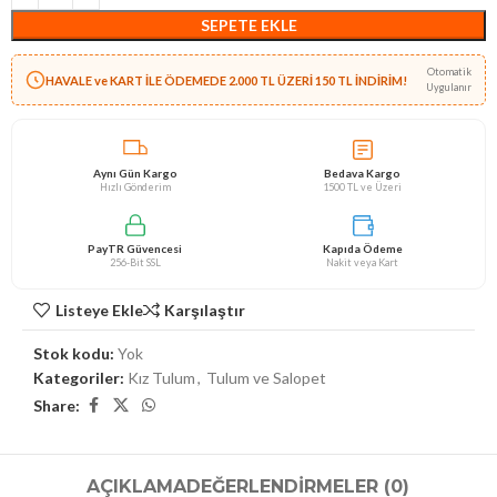
SEPETE EKLE
Otomatik
HAVALE ve KART İLE ÖDEMEDE 2.000 TL ÜZERİ 150 TL İNDİRİM!
Uygulanır
Aynı Gün Kargo
Bedava Kargo
Hızlı Gönderim
1500 TL ve Üzeri
PayTR Güvencesi
Kapıda Ödeme
256-Bit SSL
Nakit veya Kart
Listeye Ekle
Karşılaştır
Stok kodu:
Yok
Kategoriler:
Kız Tulum
,
Tulum ve Salopet
Share:
AÇIKLAMA
DEĞERLENDIRMELER (0)