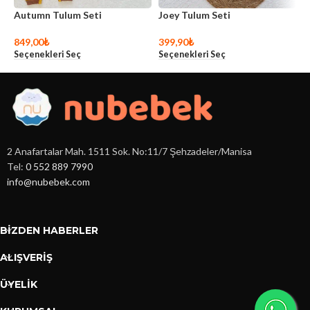
Autumn Tulum Seti
Joey Tulum Seti
O
849,00
₺
399,90
₺
9
Seçenekleri Seç
Seçenekleri Seç
S
2 Anafartalar Mah. 1511 Sok. No:11/7 Şehzadeler/Manisa
Tel:
0 552 889 7990
info@nubebek.com
BIZDEN HABERLER
ALIŞVERİŞ
ÜYELİK