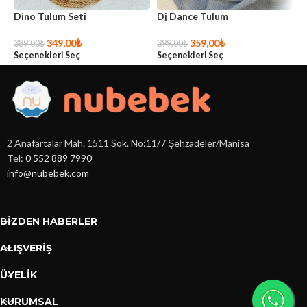
Dino Tulum Seti
Dj Dance Tulum
K
349,00
₺
359,00
₺
389,00
₺
399,00
₺
3
Seçenekleri Seç
Seçenekleri Seç
S
2 Anafartalar Mah. 1511 Sok. No:11/7 Şehzadeler/Manisa
Tel:
0 552 889 7990
info@nubebek.com
BIZDEN HABERLER
ALIŞVERİŞ
ÜYELİK
KURUMSAL