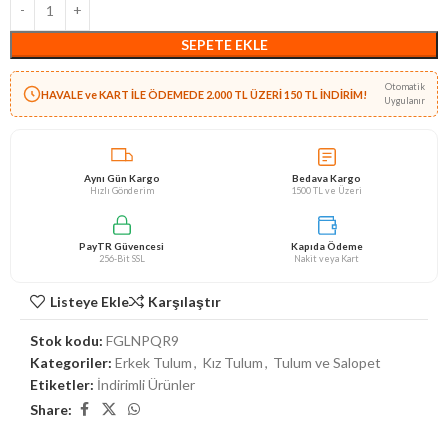
SEPETE EKLE
Otomatik
HAVALE ve KART İLE ÖDEMEDE 2.000 TL ÜZERİ 150 TL İNDİRİM!
Uygulanır
Aynı Gün Kargo
Bedava Kargo
Hızlı Gönderim
1500 TL ve Üzeri
PayTR Güvencesi
Kapıda Ödeme
256-Bit SSL
Nakit veya Kart
Listeye Ekle
Karşılaştır
Stok kodu:
FGLNPQR9
Kategoriler:
Erkek Tulum
,
Kız Tulum
,
Tulum ve Salopet
Etiketler:
İndirimli Ürünler
Share: