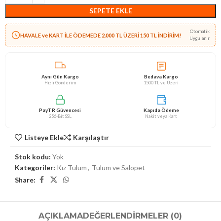
SEPETE EKLE
Otomatik
HAVALE ve KART İLE ÖDEMEDE 2.000 TL ÜZERİ 150 TL İNDİRİM!
Uygulanır
Aynı Gün Kargo
Bedava Kargo
Hızlı Gönderim
1500 TL ve Üzeri
PayTR Güvencesi
Kapıda Ödeme
256-Bit SSL
Nakit veya Kart
Listeye Ekle
Karşılaştır
Stok kodu:
Yok
Kategoriler:
Kız Tulum
,
Tulum ve Salopet
Share:
AÇIKLAMA
DEĞERLENDIRMELER (0)