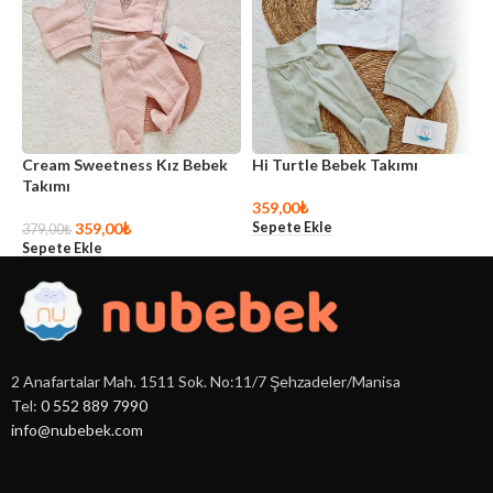
Cream Sweetness Kız Bebek
Hi Turtle Bebek Takımı
L
Takımı
359,00
₺
3
Sepete Ekle
S
359,00
₺
379,00
₺
Sepete Ekle
2 Anafartalar Mah. 1511 Sok. No:11/7 Şehzadeler/Manisa
Tel:
0 552 889 7990
info@nubebek.com