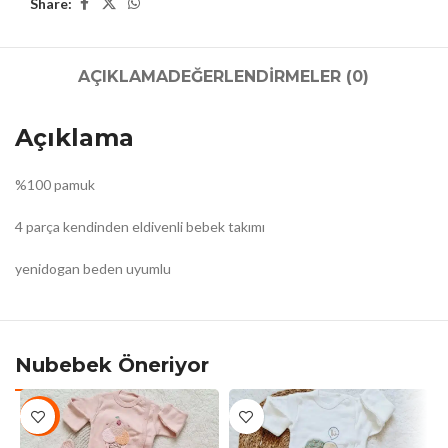
Share:
AÇIKLAMA
DEĞERLENDIRMELER (0)
Açıklama
%100 pamuk
4 parça kendinden eldivenli bebek takımı
yenidogan beden uyumlu
Nubebek Öneriyor
-5%