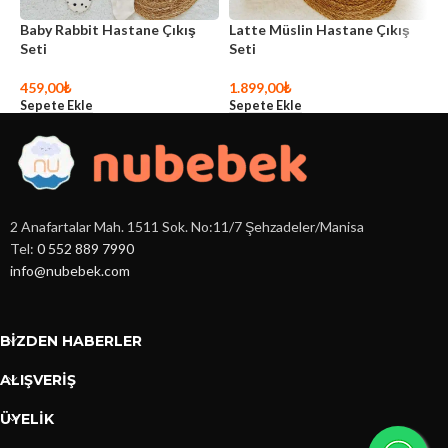
Baby Rabbit Hastane Çıkış
Latte Müslin Hastane Çıkış
L
Seti
Seti
S
459,00
₺
1.899,00
₺
4
Sepete Ekle
Sepete Ekle
S
2 Anafartalar Mah. 1511 Sok. No:11/7 Şehzadeler/Manisa
Tel:
0 552 889 7990
info@nubebek.com
BIZDEN HABERLER
ALIŞVERİŞ
ÜYELİK