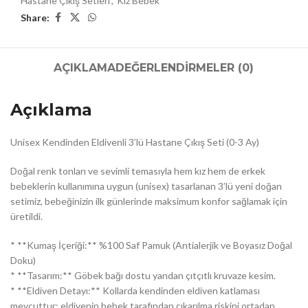
Hastane Çıkış Setleri
,
Kız Bebek
Share:
AÇIKLAMA
DEĞERLENDIRMELER (0)
Açıklama
Unisex Kendinden Eldivenli 3’lü Hastane Çıkış Seti (0-3 Ay)
Doğal renk tonları ve sevimli temasıyla hem kız hem de erkek
bebeklerin kullanımına uygun (unisex) tasarlanan 3’lü yeni doğan
setimiz, bebeğinizin ilk günlerinde maksimum konfor sağlamak için
üretildi.
* **Kumaş İçeriği:** %100 Saf Pamuk (Antialerjik ve Boyasız Doğal
Doku)
* **Tasarım:** Göbek bağı dostu yandan çıtçıtlı kruvaze kesim.
* **Eldiven Detayı:** Kollarda kendinden eldiven katlaması
mevcuttur; eldivenin bebek tarafından çıkarılma riskini ortadan