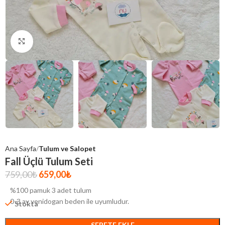
Click to enlarge
Ana Sayfa
Tulum ve Salopet
Fall Üçlü Tulum Seti
759,00
₺
659,00
₺
%100 pamuk 3 adet tulum
0-3 ay yenidogan beden ile uyumludur.
Stokta
SEPETE EKLE