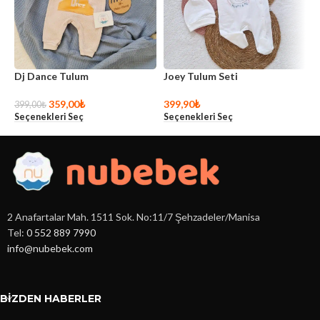
Dj Dance Tulum
Joey Tulum Seti
K
359,00
₺
399,90
₺
3
399,00
₺
Seçenekleri Seç
Seçenekleri Seç
S
2 Anafartalar Mah. 1511 Sok. No:11/7 Şehzadeler/Manisa
Tel:
0 552 889 7990
info@nubebek.com
BIZDEN HABERLER