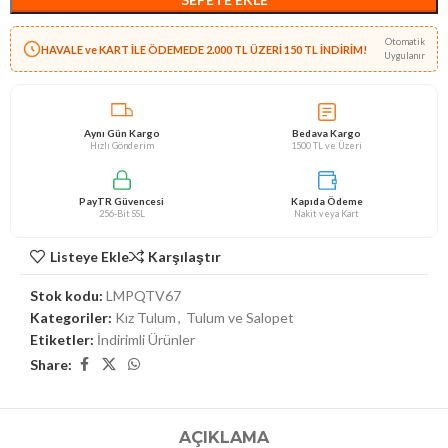
Otomatik
HAVALE ve KART İLE ÖDEMEDE 2.000 TL ÜZERİ 150 TL İNDİRİM!
Uygulanır
Aynı Gün Kargo
Bedava Kargo
Hızlı Gönderim
1500 TL ve Üzeri
PayTR Güvencesi
Kapıda Ödeme
256-Bit SSL
Nakit veya Kart
Listeye Ekle
Karşılaştır
Stok kodu:
LMPQTV67
Kategoriler:
Kız Tulum
,
Tulum ve Salopet
Etiketler:
İndirimli Ürünler
Share:
AÇIKLAMA