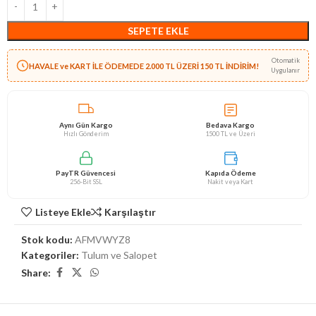
SEPETE EKLE
Otomatik
HAVALE ve KART İLE ÖDEMEDE 2.000 TL ÜZERİ 150 TL İNDİRİM!
Uygulanır
Aynı Gün Kargo
Bedava Kargo
Hızlı Gönderim
1500 TL ve Üzeri
PayTR Güvencesi
Kapıda Ödeme
256-Bit SSL
Nakit veya Kart
Listeye Ekle
Karşılaştır
Stok kodu:
AFMVWYZ8
Kategoriler:
Tulum ve Salopet
Share: