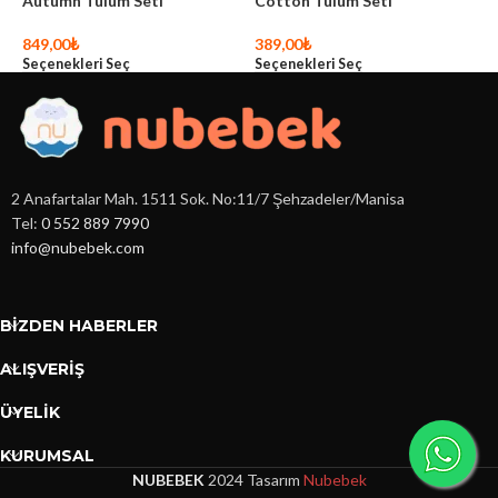
Autumn Tulum Seti
Cotton Tulum Seti
L
849,00
₺
389,00
₺
3
Seçenekleri Seç
Seçenekleri Seç
S
2 Anafartalar Mah. 1511 Sok. No:11/7 Şehzadeler/Manisa
Tel:
0 552 889 7990
info@nubebek.com
BIZDEN HABERLER
ALIŞVERİŞ
ÜYELİK
KURUMSAL
NUBEBEK
2024 Tasarım
Nubebek