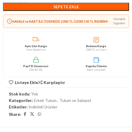
SEPETE EKLE
Otomatik
HAVALE ve KART İLE ÖDEMEDE 2.000 TL ÜZERİ 150 TL İNDİRİM!
Uygulanır
Aynı Gün Kargo
Bedava Kargo
Hızlı Gönderim
1500 TL ve Üzeri
PayTR Güvencesi
Kapıda Ödeme
256-Bit SSL
Nakit veya Kart
Listeye Ekle
Karşılaştır
Stok kodu:
Yok
Kategoriler:
Erkek Tulum
,
Tulum ve Salopet
Etiketler:
İndirimli Ürünler
Share: