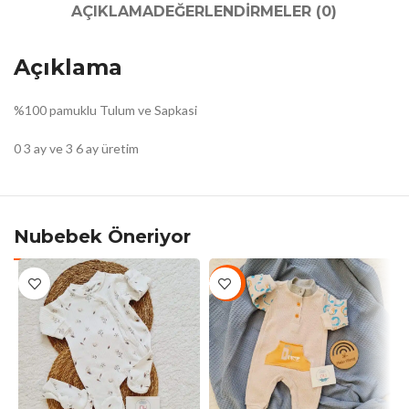
AÇIKLAMA
DEĞERLENDIRMELER (0)
Açıklama
%100 pamuklu Tulum ve Sapkasi
0 3 ay ve 3 6 ay üretim
Nubebek Öneriyor
-10%