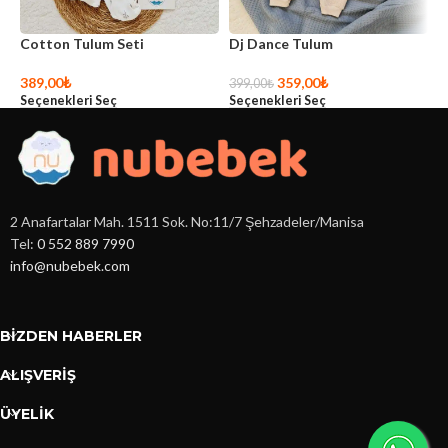
Cotton Tulum Seti
Dj Dance Tulum
J
389,00
₺
359,00
₺
3
399,00
₺
Seçenekleri Seç
Seçenekleri Seç
S
2 Anafartalar Mah. 1511 Sok. No:11/7 Şehzadeler/Manisa
Tel:
0 552 889 7990
info@nubebek.com
BIZDEN HABERLER
ALIŞVERİŞ
ÜYELİK