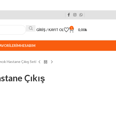
0
GIRIŞ / KAYIT OL
0,00
₺
AVORILERIM
HESABIM
ıcık Hastane Çıkış Seti
stane Çıkış