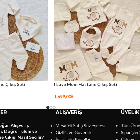
-6%
 Seti
Natura Latte Hastane Çıkış Seti
Palmi
499,00
₺
1.690,
Sepete Ekle
Sepet
LER
ALIŞVERİŞ
ÜYELİK
oğan Alışveriş
Mesafeli Satış Sözleşmesi
Tüm Ürün
i: Doğru Tulum ve
Gizlilik ve Güvenlik
Siparişler
 Çıkışı Nasıl Seçilir?
İptal İade Koşullari
Ödeme