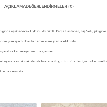
AÇIKLAMA
DEĞERLENDIRMELER (0)
klığında eşlik edecek Uykucu Ayıcık 10 Parça Hastane Çıkış Seti, şıklığı ve
yen ve yumuşacık dokulu penye kumaştan üretilmiştir
imyasal ve kanserojen madde içermez.
i uykucu ayıcık nakışlarıyla hastane ilk gün fotoğrafları için mükemmel bi
tte toplanmıştır.