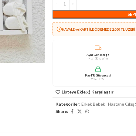
SEP
HAVALE ve KART İLE ÖDEMEDE 2.000 TL ÜZERİ 
Aynı Gün Kargo
Hızlı Gönderim
PayTR Güvencesi
256-Bit SSL
Listeye Ekle
Karşılaştır
Kategoriler:
Erkek Bebek
,
Hastane Çıkış 
Share: