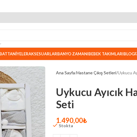
BATTANIYELER
AKSESUARLAR
BANYO ZAMANI
BEBEK TAKIMLARI
BLOG
F
Ana Sayfa
Hastane Çıkış Setleri
Uykucu Ay
Uykucu Ayıcık Ha
Seti
1.490,00
₺
Stokta