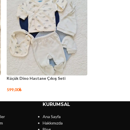
ye Hastane Çıkış Seti
Cotton Hastane Çıkış Seti
1.590,00
₺
499,00
₺
00
₺
e Ekle
Sepete Ekle
KURUMSAL
ler
Ana Sayfa
im
Hakkımızda
Blog