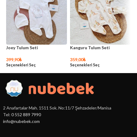
Joey Tulum Seti
Kanguru Tulum Seti
M
399,90
₺
359,00
₺
9
Seçenekleri Seç
Seçenekleri Seç
S
2 Anafartalar Mah. 1511 Sok. No:11/7 Şehzadeler/Manisa
Tel:
0 552 889 7990
info@nubebek.com