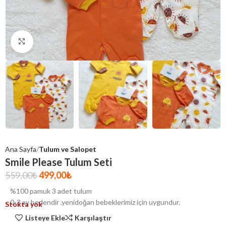
Click to enlarge
Ana Sayfa
Tulum ve Salopet
Smile Please Tulum Seti
559,00
₺
499,00
₺
%100 pamuk 3 adet tulum
0-3 ay bedendir ,yenidoğan bebeklerimiz için uygundur.
Stokta yok
Listeye Ekle
Karşılaştır