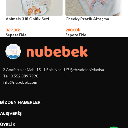
Animals 3 lü Önlük Seti
Cheeky Pratik Altaçma
P
369,00
₺
280,00
₺
1
Sepete Ekle
Sepete Ekle
S
2 Anafartalar Mah. 1511 Sok. No:11/7 Şehzadeler/Manisa
Tel:
0 552 889 7990
info@nubebek.com
BIZDEN HABERLER
ALIŞVERİŞ
ÜYELİK