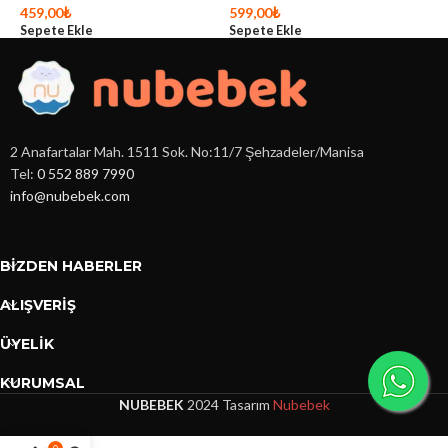
S
459,00
₺
599,00
₺
Sepete Ekle
Sepete Ekle
2 Anafartalar Mah. 1511 Sok. No:11/7 Şehzadeler/Manisa
Tel:
0 552 889 7990
info@nubebek.com
BIZDEN HABERLER
ALIŞVERİŞ
ÜYELİK
KURUMSAL
NUBEBEK
2024 Tasarım
Nubebek