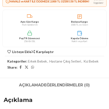
HAVALE ve KART İLE ÖDEMEDE 2.000 TL ÜZERİ 150 TL İNDİRİM!
Uygulanır
Aynı Gün Kargo
Bedava Kargo
Hızlı Gönderim
1500 TL ve Üzeri
PayTR Güvencesi
Kapıda Ödeme
256-Bit SSL
Nakit veya Kart
Listeye Ekle
Karşılaştır
Kategoriler:
Erkek Bebek
,
Hastane Çıkış Setleri
,
Kız Bebek
Share:
AÇIKLAMA
DEĞERLENDIRMELER (0)
Açıklama