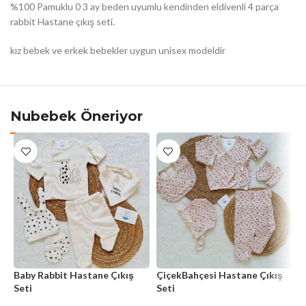
%100 Pamuklu 0 3 ay beden uyumlu kendinden eldivenli 4 parça
rabbit Hastane çıkış seti.
kız bebek ve erkek bebekler uygun unisex modeldir
Nubebek Öneriyor
Baby Rabbit Hastane Çıkış
ÇiçekBahçesi Hastane Çıkış
C
Seti
Seti
4