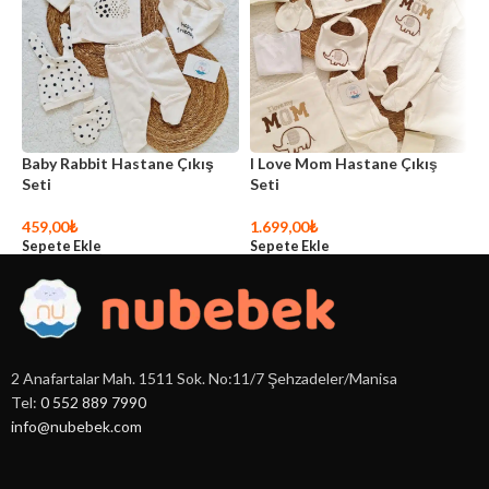
Baby Rabbit Hastane Çıkış
I Love Mom Hastane Çıkış
N
Seti
Seti
S
459,00
₺
1.699,00
₺
4
Sepete Ekle
Sepete Ekle
S
2 Anafartalar Mah. 1511 Sok. No:11/7 Şehzadeler/Manisa
Tel:
0 552 889 7990
info@nubebek.com