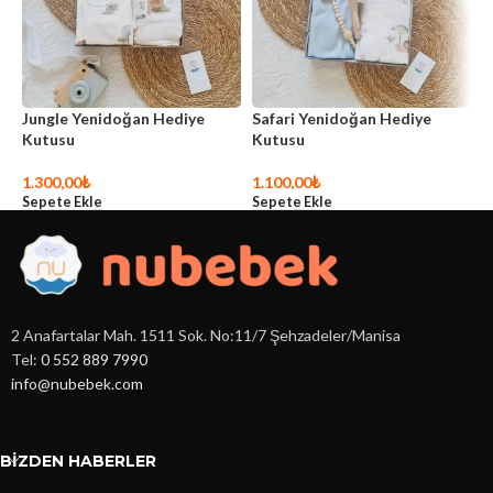
Jungle Yenidoğan Hediye
Safari Yenidoğan Hediye
S
Kutusu
Kutusu
B
1.300,00
₺
1.100,00
₺
6
Sepete Ekle
Sepete Ekle
S
2 Anafartalar Mah. 1511 Sok. No:11/7 Şehzadeler/Manisa
Tel:
0 552 889 7990
info@nubebek.com
BIZDEN HABERLER