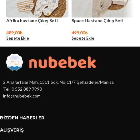
Afrika hastane Çıkış Seti
Space Hastane Çıkış Seti
S
489,00
₺
499,00
₺
4
Sepete Ekle
Sepete Ekle
S
2 Anafartalar Mah. 1511 Sok. No:11/7 Şehzadeler/Manisa
Tel:
0 552 889 7990
info@nubebek.com
BIZDEN HABERLER
ALIŞVERİŞ