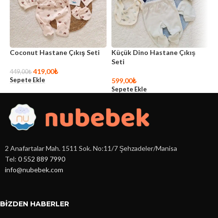
Coconut Hastane Çıkış Seti
Küçük Dino Hastane Çıkış
O
Seti
419,00
₺
5
449,00
₺
Sepete Ekle
S
599,00
₺
Sepete Ekle
2 Anafartalar Mah. 1511 Sok. No:11/7 Şehzadeler/Manisa
Tel:
0 552 889 7990
info@nubebek.com
BIZDEN HABERLER