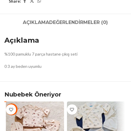
Share:
AÇIKLAMA
DEĞERLENDIRMELER (0)
Açıklama
%100 pamuklu 7 parça hastane çıkış seti
0 3 ay beden uyumlu
Nubebek Öneriyor
-7%