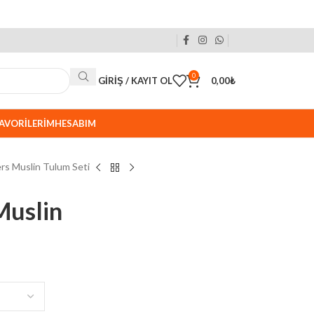
0
GIRIŞ / KAYIT OL
0,00
₺
AVORILERIM
HESABIM
rs Muslin Tulum Seti
Muslin