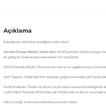
Açıklama
Bebeğinizin cildi bahar tazeliğiyle nefes alsın!
Garden Flower Müslin Tulum Seti
, %100 pamuklu müslin kumaşın hafi
de şıklığı bir arada arayan ebeveynler için tasarlandı.
%100 Pamuklu Müslin: Dünyanın en eski ve en sağlıklı kumaş türlerinden 
Zarif Tasarım: Kollardaki fırfır detayları, göğüs kısmındaki zarif çiçek na
Pratik Kullanım: Önden ve alttan çıtçıtlı yapısı sayesinde bebeğinizin 
Çoklu Paket Avantajı: Birbirinden şık 3 farklı renk ve desen seçeneği te
Paket İçeriği: 3 adet kısa kollu/kolsuz müslin tulum.