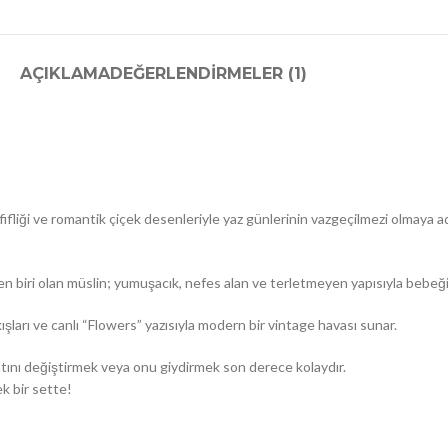
AÇIKLAMA
DEĞERLENDIRMELER (1)
fliği ve romantik çiçek desenleriyle yaz günlerinin vazgeçilmezi olmaya
biri olan müslin; yumuşacık, nefes alan ve terletmeyen yapısıyla bebeğiniz
kışları ve canlı “Flowers” yazısıyla modern bir vintage havası sunar.
altını değiştirmek veya onu giydirmek son derece kolaydır.
k bir sette!