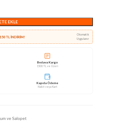
ETE EKLE
Otomatik
150 TL İNDİRİM!
Uygulanır
Bedava Kargo
1500 TL ve Üzeri
Kapıda Ödeme
Nakit veya Kart
lum ve Salopet