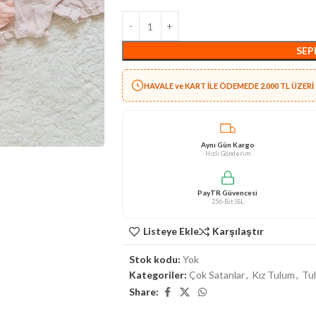
SEP
HAVALE ve KART İLE ÖDEMEDE 2.000 TL ÜZERİ 
Aynı Gün Kargo
Hızlı Gönderim
PayTR Güvencesi
256-Bit SSL
Listeye Ekle
Karşılaştır
Stok kodu:
Yok
Kategoriler:
Çok Satanlar
,
Kız Tulum
,
Tu
Share: