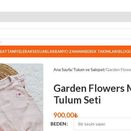
BATTANIYELER
AKSESUARLAR
BANYO ZAMANI
BEBEK TAKIMLARI
BLOG
F
Ana Sayfa
Tulum ve Salopet
Garden Flowe
Garden Flowers 
Tulum Seti
900,00
₺
BEDEN