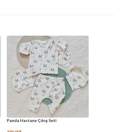
Panda Hastane Çıkış Seti
Sunset Hastane Çık
489,00
₺
499,00
₺