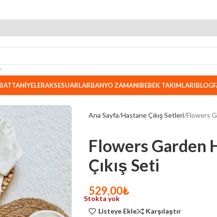
BATTANIYELER
AKSESUARLAR
BANYO ZAMANI
BEBEK TAKIMLARI
BLOG
F
Ana Sayfa
Hastane Çıkış Setleri
Flowers G
Flowers Garden 
Çıkış Seti
529,00
₺
Stokta yok
Listeye Ekle
Karşılaştır