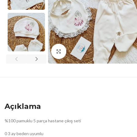
Click to enlarge
Açıklama
%100 pamuklu 5 parça hastane çıkış seti
0 3 ay beden uyumlu