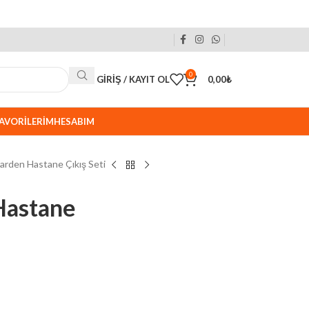
0
GIRIŞ / KAYIT OL
0,00
₺
AVORILERIM
HESABIM
arden Hastane Çıkış Seti
Hastane