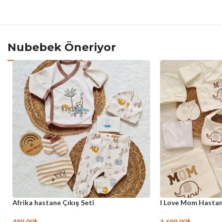
Nubebek Öneriyor
Afrika hastane Çıkış Seti
I Love Mom Hastan
489,00
₺
1.699,00
₺