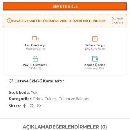
SEPETE EKLE
Otomatik
HAVALE ve KART İLE ÖDEMEDE 2.000 TL ÜZERİ 150 TL İNDİRİM!
Uygulanır
Aynı Gün Kargo
Bedava Kargo
Hızlı Gönderim
1500 TL ve Üzeri
PayTR Güvencesi
Kapıda Ödeme
256-Bit SSL
Nakit veya Kart
Listeye Ekle
Karşılaştır
Stok kodu:
Yok
Kategoriler:
Erkek Tulum
,
Tulum ve Salopet
Share:
AÇIKLAMA
DEĞERLENDIRMELER (0)