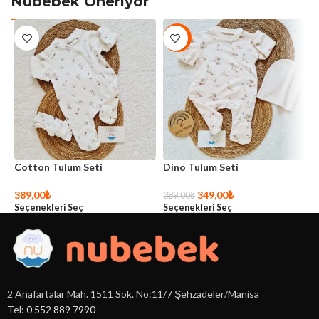
Nubebek Öneriyor
-10%
Cotton Tulum Seti
Dino Tulum Seti
D
389,00
₺
349,00
₺
389,00
₺
3
Seçenekleri Seç
Seçenekleri Seç
S
2 Anafartalar Mah. 1511 Sok. No:11/7 Şehzadeler/Manisa
Tel:
0 552 889 7990