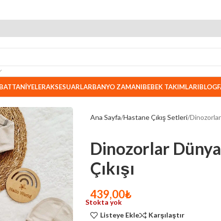
BATTANIYELER
AKSESUARLAR
BANYO ZAMANI
BEBEK TAKIMLARI
BLOG
F
Ana Sayfa
Hastane Çıkış Setleri
Dinozorla
Dinozorlar Dünya
Çıkışı
439,00
₺
Stokta yok
Listeye Ekle
Karşılaştır