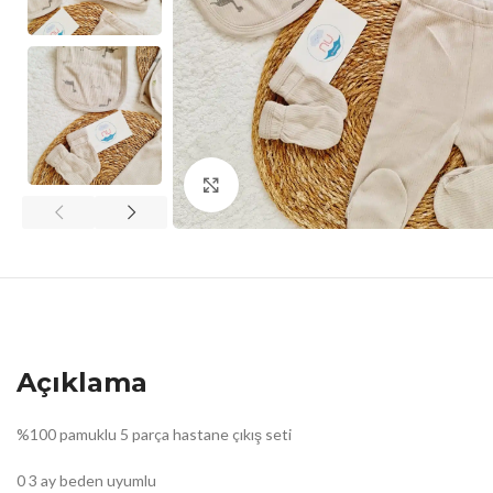
Click to enlarge
Açıklama
%100 pamuklu 5 parça hastane çıkış seti
0 3 ay beden uyumlu