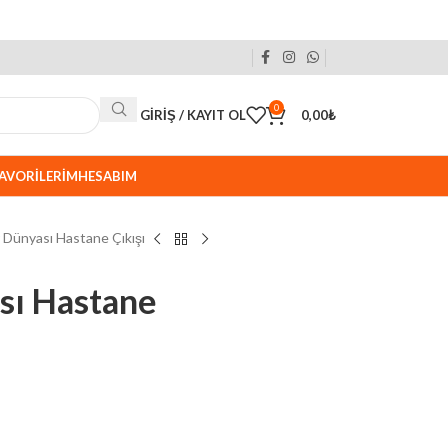
0
GIRIŞ / KAYIT OL
0,00
₺
AVORILERIM
HESABIM
r Dünyası Hastane Çıkışı
sı Hastane