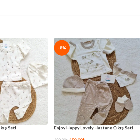
-13%
ıkış Seti
Sepetteki Yavrular Hastane Çıkış Seti
399,00
₺