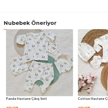
Nubebek Öneriyor
Kanguru Hastane Çıkış Seti
Papağan Hastane Ç
499,00
₺
379,00
₺