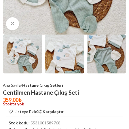
Click to enlarge
Ana Sayfa
Hastane Çıkış Setleri
Centilmen Hastane Çıkış Seti
359,00
₺
Stokta yok
Listeye Ekle
Karşılaştır
Stok kodu:
5531001589768