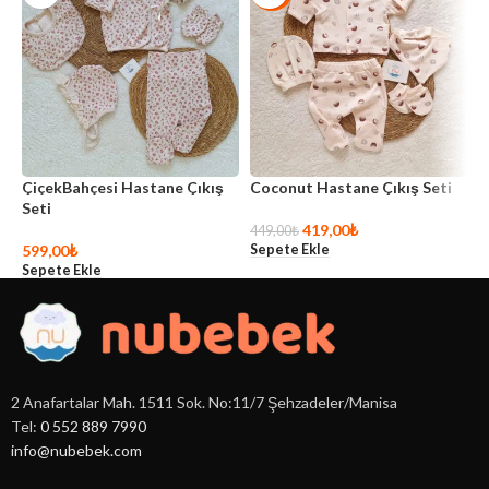
ÇiçekBahçesi Hastane Çıkış
Coconut Hastane Çıkış Seti
K
Seti
S
419,00
₺
449,00
₺
Sepete Ekle
599,00
₺
5
Sepete Ekle
S
2 Anafartalar Mah. 1511 Sok. No:11/7 Şehzadeler/Manisa
Tel:
0 552 889 7990
info@nubebek.com