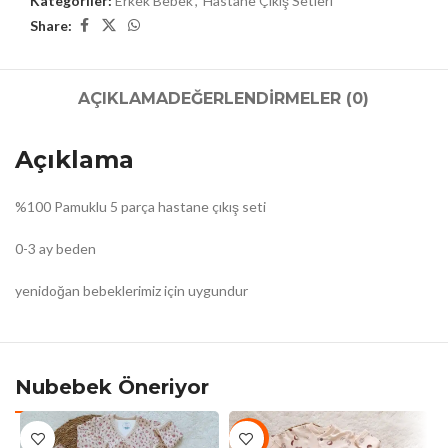
Kategoriler:
Erkek Bebek
,
Hastane Çıkış Setleri
Share:
AÇIKLAMA
DEĞERLENDIRMELER (0)
Açıklama
%100 Pamuklu 5 parça hastane çıkış seti
0-3 ay beden
yenidoğan bebeklerimiz için uygundur
Nubebek Öneriyor
-7%