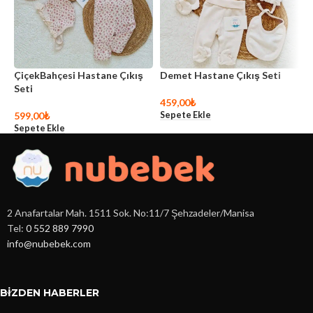
ÇiçekBahçesi Hastane Çıkış
Demet Hastane Çıkış Seti
K
Seti
S
459,00
₺
Sepete Ekle
599,00
₺
5
Sepete Ekle
S
2 Anafartalar Mah. 1511 Sok. No:11/7 Şehzadeler/Manisa
Tel:
0 552 889 7990
info@nubebek.com
BIZDEN HABERLER