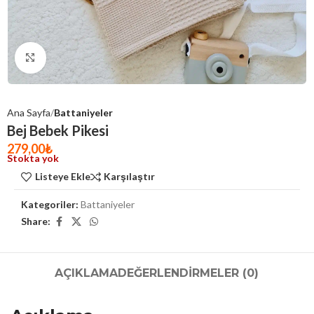
Click to enlarge
Ana Sayfa
Battaniyeler
Bej Bebek Pikesi
279,00
₺
Stokta yok
Listeye Ekle
Karşılaştır
Kategoriler:
Battaniyeler
Share:
AÇIKLAMA
DEĞERLENDIRMELER (0)