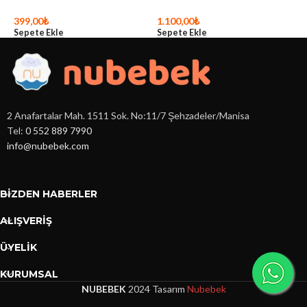
7
S
399,00
₺
1.100,00
₺
Sepete Ekle
Sepete Ekle
2 Anafartalar Mah. 1511 Sok. No:11/7 Şehzadeler/Manisa
Tel:
0 552 889 7990
info@nubebek.com
BIZDEN HABERLER
ALIŞVERİŞ
ÜYELİK
KURUMSAL
NUBEBEK
2024 Tasarım
Nubebek