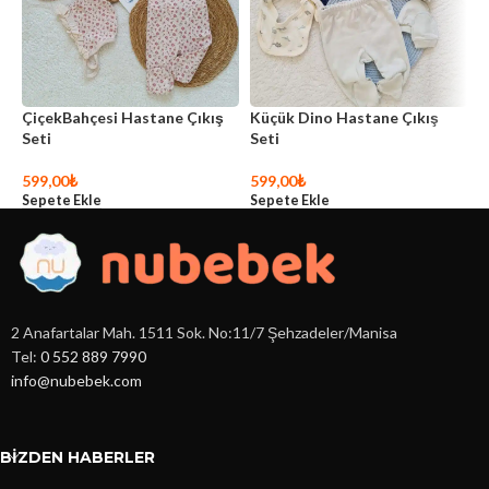
ÇiçekBahçesi Hastane Çıkış
Küçük Dino Hastane Çıkış
L
Seti
Seti
S
599,00
₺
599,00
₺
4
Sepete Ekle
Sepete Ekle
S
2 Anafartalar Mah. 1511 Sok. No:11/7 Şehzadeler/Manisa
Tel:
0 552 889 7990
info@nubebek.com
BIZDEN HABERLER