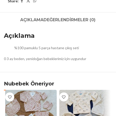
Share:
AÇIKLAMA
DEĞERLENDIRMELER (0)
Açıklama
%100 pamuklu 5 parça hastane çıkış seti
0 3 ay beden, yenidoğan bebeklerimiz için uygundur
Nubebek Öneriyor