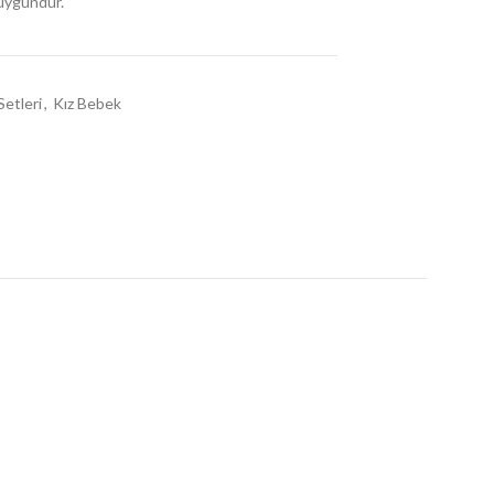
 uygundur.
Setleri
,
Kız Bebek