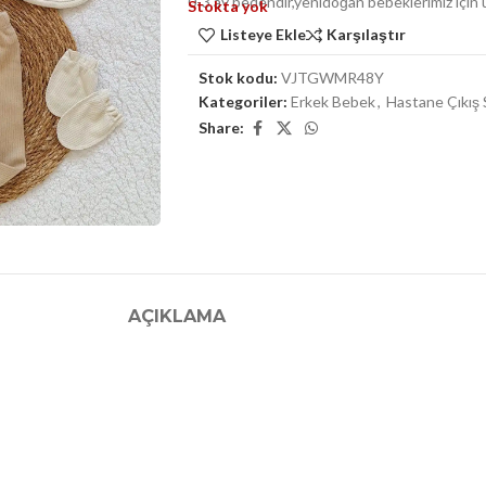
0-3 ay bedendir,yenidoğan bebeklerimiz için
Stokta yok
Listeye Ekle
Karşılaştır
Stok kodu:
VJTGWMR48Y
Kategoriler:
Erkek Bebek
,
Hastane Çıkış 
Share:
AÇIKLAMA