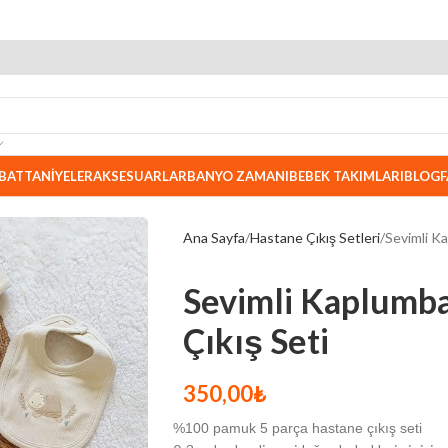
BATTANIYELER
AKSESUARLAR
BANYO ZAMANI
BEBEK TAKIMLARI
BLOG
F
Ana Sayfa
Hastane Çıkış Setleri
Sevimli K
Sevimli Kaplumb
Çıkış Seti
350,00
₺
%100 pamuk 5 parça hastane çıkış seti