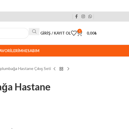
0
GIRIŞ / KAYIT OL
0,00
₺
AVORILERIM
HESABIM
aplumbağa Hastane Çıkış Seti
ağa Hastane