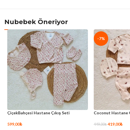
Nubebek Öneriyor
-7%
ÇiçekBahçesi Hastane Çıkış Seti
Coconut Hastane Ç
599,00
₺
419,00
₺
449,00
₺
Sepete Ekle
Sepete Ekle