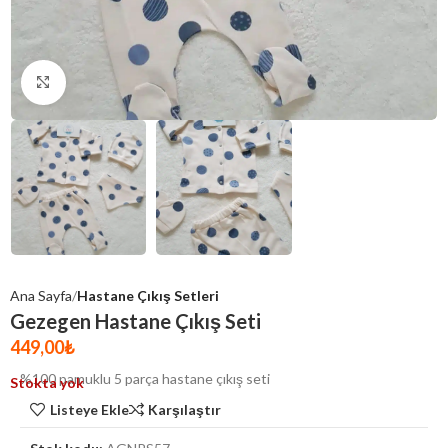
Click to enlarge
Ana Sayfa
Hastane Çıkış Setleri
Gezegen Hastane Çıkış Seti
449,00
₺
%100 pamuklu 5 parça hastane çıkış seti
Stokta yok
Listeye Ekle
Karşılaştır