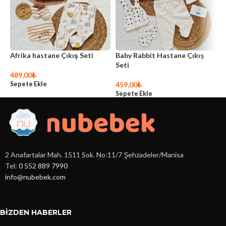
Afrika hastane Çıkış Seti
Baby Rabbit Hastane Çıkış
Ç
Seti
S
489,00
₺
Sepete Ekle
459,00
₺
5
Sepete Ekle
S
2 Anafartalar Mah. 1511 Sok. No:11/7 Şehzadeler/Manisa
Tel:
0 552 889 7990
info@nubebek.com
BIZDEN HABERLER