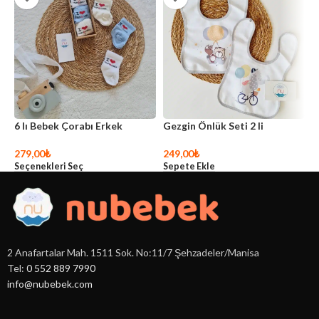
6 lı Bebek Çorabı Erkek
Gezgin Önlük Seti 2 li
M
279,00
₺
249,00
₺
6
Seçenekleri Seç
Sepete Ekle
S
2 Anafartalar Mah. 1511 Sok. No:11/7 Şehzadeler/Manisa
Tel:
0 552 889 7990
info@nubebek.com