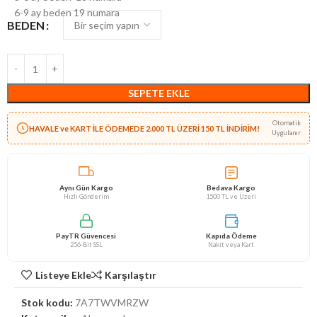
6-9 ay beden 19 numara
BEDEN
SEPETE EKLE
Otomatik
HAVALE ve KART İLE ÖDEMEDE 2.000 TL ÜZERİ 150 TL İNDİRİM!
Uygulanır
Aynı Gün Kargo
Bedava Kargo
Hızlı Gönderim
1500 TL ve Üzeri
PayTR Güvencesi
Kapıda Ödeme
256-Bit SSL
Nakit veya Kart
Listeye Ekle
Karşılaştır
Stok kodu:
7A7TWVMRZW